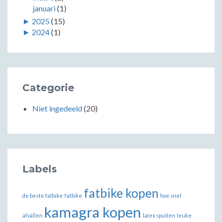
januari
(1)
►
2025
(15)
►
2024
(1)
Categorie
Niet ingedeeld
(20)
Labels
fatbike kopen
de beste fatbike
fatbike
hoe snel
kamagra kopen
afvallen
latex spuiten
leuke