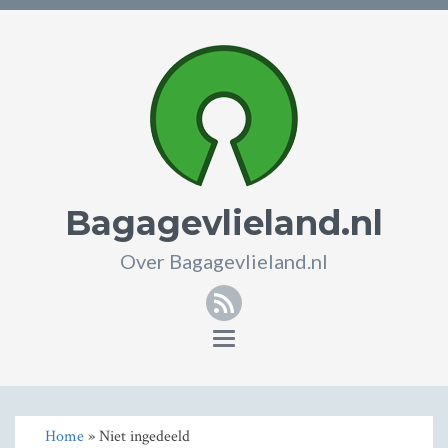
Bagagevlieland.nl
Over Bagagevlieland.nl
RSS
Toggle
navigation
Home
» Niet ingedeeld