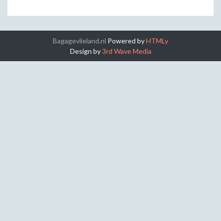
Bagagevlieland.nl
Powered by
HTMLy
Design by
3rd Wave Media