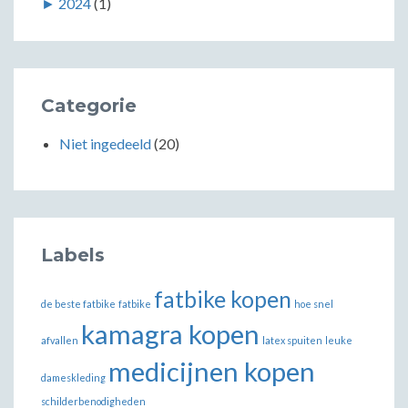
►
2024
(1)
Categorie
Niet ingedeeld
(20)
Labels
fatbike kopen
de beste fatbike
fatbike
hoe snel
kamagra kopen
afvallen
latex spuiten
leuke
medicijnen kopen
dameskleding
schilderbenodigheden