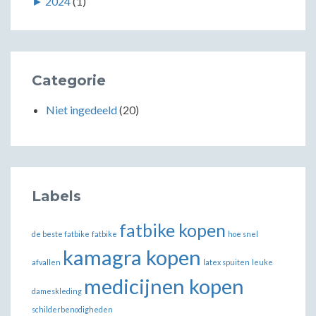
►
2024
(1)
Categorie
Niet ingedeeld
(20)
Labels
fatbike kopen
de beste fatbike
fatbike
hoe snel
kamagra kopen
afvallen
latex spuiten
leuke
medicijnen kopen
dameskleding
schilderbenodigheden